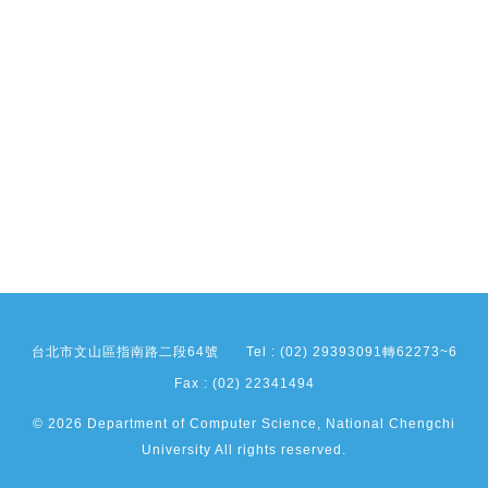
台北市文山區指南路二段64號
Tel : (02) 29393091轉62273~6
Fax : (02) 22341494
© 2026 Department of Computer Science, National Chengchi
University All rights reserved.