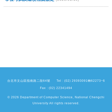
台北市文山區指南路二段64號
Tel : (02) 29393091轉62273~6
Fax : (02) 22341494
© 2026 Department of Computer Science, National Chengchi
University All rights reserved.