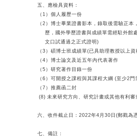
五、應檢具資料：
（1）個人履歷一份
（2）博士畢業證書影本，錄取後需驗正本
歷，國外學歷證書與成績單需經駐外館處驗證
文口試通過之正式證明)
（3）碩博士班成績單(已具助理教授以上資
（4）博士論文及近五年內代表著作
（5）研究著作目錄一份
（6）可開授之課程與其課程大綱 (至少2門
（7）推薦函二封
(8) 未來研究方向、研究計畫或其他有利
六、收件截止日：2022年4月30日(郵戳為憑
七、備註：