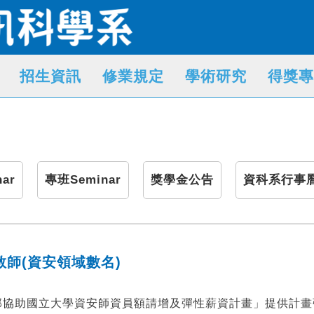
招生資訊
修業規定
學術研究
得獎專
ar
專班Seminar
獎學金公告
資科系行事
師(資安領域數名)
育部協助國立大學資安師資員額請增及彈性薪資計畫」提供計