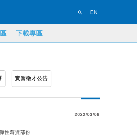
search
EN
區
下載專區
曆
實習徵才公告
2022/03/08
畫彈性薪資部份，