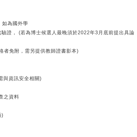
，如為國外學
， (若為博士候選人最晚須於2022年3月底前提出具論
格者免附，需另提供教師證書影本)
需與資訊安全相關)
審查之資料
)