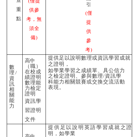
查
(
僅提
引
重
供參
(
僅
點
考，無
提
須全
供
備
)
參
考
)
提供足以說明數理或資訊學習成就
高中
之證明，
（職
）
數
如學業學習之成績單、具公信力
在校成
理
/
之檢定證明、參與數理
資訊學
/
績證明
資
科能力相關競賽或交
換交流活動
數理能
訊
表現。
力檢定
相
證明
關
能
資訊學
力
習證明
文件
提供足以說明英語學習成就之證
明，如學業
高中