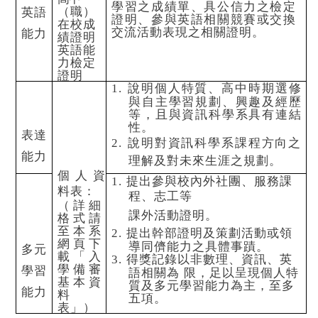
學習之成績單、具公信力之檢定
（職
）
英語
證明、參與
英語相關競賽或交換
在校成
交流活動表現之相關證明。
能力
績證明
英語能
力檢定
證明
說明個人特質、高中時期選修
1.
與自主學習規劃、興趣及經歷
等，且與資訊科學系具
有連結
性。
表達
說明對資訊科學系課程方向之
2.
能力
理解及對未
來生涯之規劃。
個人資
提出參與校內外社團、服務課
1.
料表：
程、志工等
（詳細
課外活動證明。
格式請
至本系
提出幹部證明及策劃活動或領
2.
網
頁下
導同儕能力之具體事蹟。
多元
載「入
得獎記錄以非數理、資訊、英
3.
學備審
學習
語相關為
限，足以呈現個人特
基本資
質及多元學習能力為主，至多
能力
料
五項。
表」）