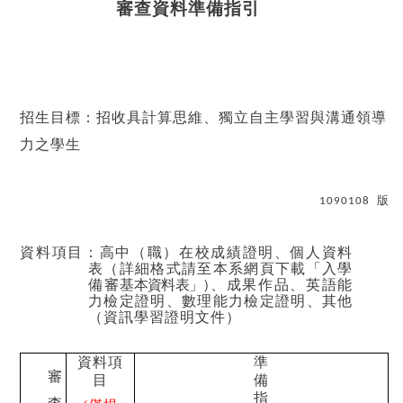
審查資料準備指引
招生目標：招收具計算思維、獨立自主學習與溝通領導
力之學生
版
1090108
資料項目：高中（職）在校成績證明、個人資料
表（詳細格式請至本系網頁下載「入學
備審
基本資料表」
）
、成果作品、英語能
力檢定證明、數理能力檢定證明、其他
（資訊學習證明文件）
資料項
準
審
目
備
指