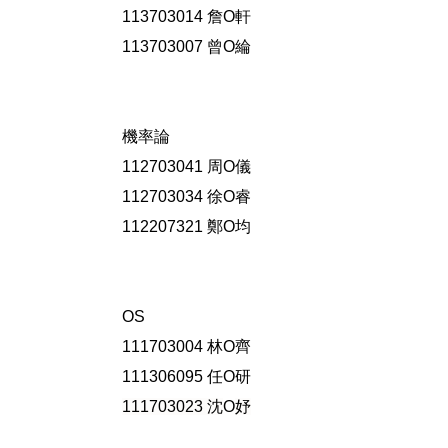
113703014 詹O軒
113703007 曾O綸
機率論
112703041 周O儀
112703034 徐O睿
112207321 鄭O均
OS
111703004 林O齊
111306095 任O研
111703023
沈
O
妤