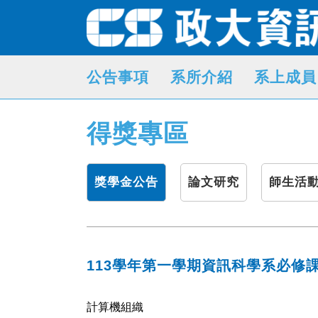
公告事項
系所介紹
系上成員
得獎專區
獎學金公告
論文研究
師生活
113學年第一學期資訊科學系必修
計算機組織