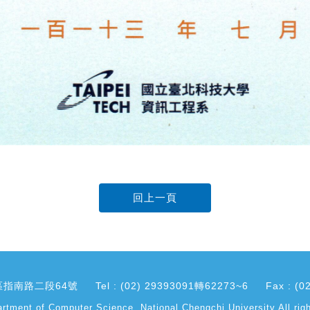
回上一頁
指南路二段64號
Tel : (02) 29393091轉62273~6
Fax : (0
rtment of Computer Science, National Chengchi University All righ