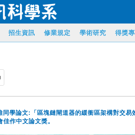
招生資訊
修業規定
學術研究
得獎專
動
同學論文:「區塊鏈閘道器的緩衝區架構對交易效
)大會佳作中文論文獎。