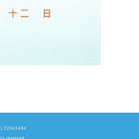
2) 22341494
ts reserved.