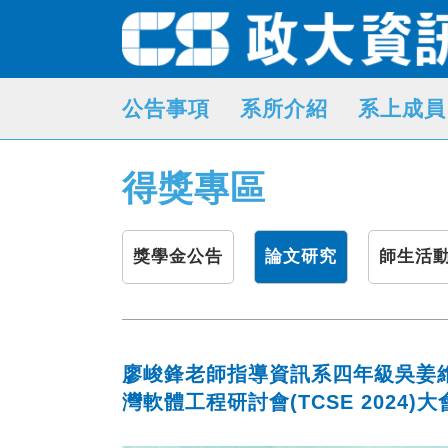
公告事項
系所介紹
系上成員
得獎專區
獎學金公告
論文研究
師生活
廖峻鋒老師指導資訊系四年級吳姜維
灣軟體工程研討會(TCSE 2024