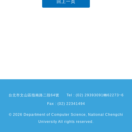
回上一頁
台北市文山區指南路二段64號
Tel : (02) 29393091轉62273~6
Fax : (02) 22341494
© 2026 Department of Computer Science, National Chengchi
University All rights reserved.