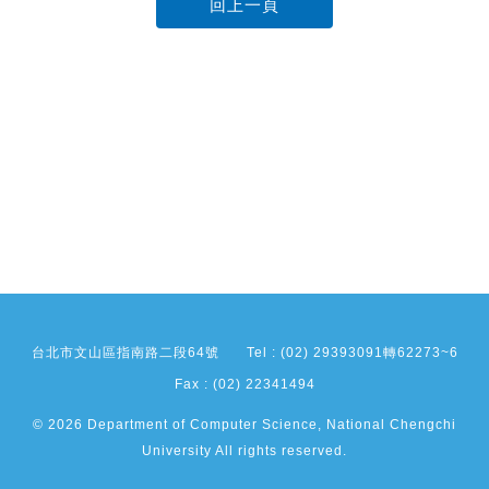
回上一頁
台北市文山區指南路二段64號
Tel : (02) 29393091轉62273~6
Fax : (02) 22341494
© 2026 Department of Computer Science, National Chengchi
University All rights reserved.