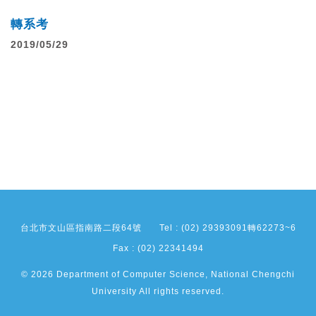
轉系考
2019/05/29
台北市文山區指南路二段64號
Tel : (02) 29393091轉62273~6
Fax : (02) 22341494
© 2026 Department of Computer Science, National Chengchi
University All rights reserved.